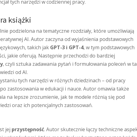
jał tych narzędzi w codziennej pracy.
ra książki
lnie podzielona na tematyczne rozdziały, które umożliwiają
eratywnej AI. Autor zaczyna od wyjaśnienia podstawowych
językowych, takich jak
GPT-3 i GPT-4
, w tym podstawowych
i, jakie oferują. Następnie przechodzi do bardziej
y
, czyli sztuka zadawania pytań i formułowania poleceń w ta
iedzi od AI.
ystaniu tych narzędzi w różnych dziedzinach – od pracy
ż po zastosowania w edukacji i nauce. Autor omawia także
la na lepsze zrozumienie, jak te modele różnią się pod
dzi oraz ich potencjalnych zastosowań.
st jej
przystępność
. Autor skutecznie łączy techniczne aspe