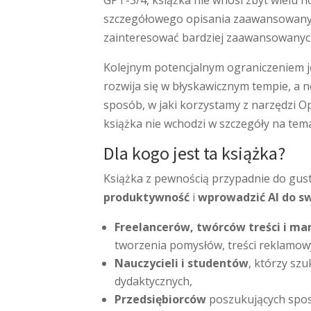
GPT-3/4, książka nie wnosi zbyt wielu n
szczegółowego opisania zaawansowany
zainteresować bardziej zaawansowanyc
Kolejnym potencjalnym ograniczeniem j
rozwija się w błyskawicznym tempie, a 
sposób, w jaki korzystamy z narzędzi O
książka nie wchodzi w szczegóły na te
Dla kogo jest ta książka?
Książka z pewnością przypadnie do gu
produktywność
i
wprowadzić AI do sw
Freelancerów, twórców treści i m
tworzenia pomysłów, treści reklamow
Nauczycieli i studentów
, którzy sz
dydaktycznych,
Przedsiębiorców
poszukujących spos