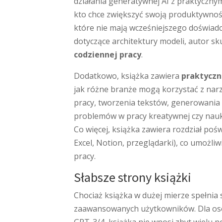
działania generatywnej AI z praktyczn
kto chce zwiększyć swoją produktywność
które nie mają wcześniejszego doświadcz
dotyczące architektury modeli, autor sk
codziennej pracy
.
Dodatkowo, książka zawiera
praktyczn
jak różne branże mogą korzystać z narz
pracy, tworzenia tekstów, generowani
problemów w pracy kreatywnej czy nau
Co więcej, książka zawiera rozdział po
Excel, Notion, przeglądarki), co umożl
pracy.
Słabsze strony książki
Chociaż książka w dużej mierze spełnia
zaawansowanych użytkowników. Dla osó