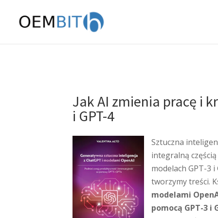
Jak AI zmienia pracę i k
i GPT-4
Sztuczna inteligen
integralną części
modelach GPT-3 i 
tworzymy treści. 
modelami OpenAI
pomocą GPT-3 i 