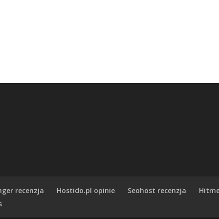
nger recenzja
Hostido.pl opinie
Seohost recenzja
Hitme
s