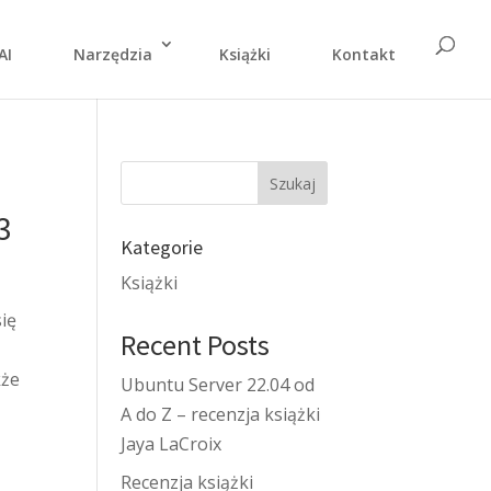
AI
Narzędzia
Książki
Kontakt
Szukaj
3
Kategorie
Książki
się
Recent Posts
kże
Ubuntu Server 22.04 od
A do Z – recenzja książki
Jaya LaCroix
Recenzja książki