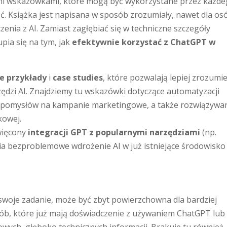
ymi wskazówkami, które mogą być wykorzystane przez każde
. Książka jest napisana w sposób zrozumiały, nawet dla os
enia z AI. Zamiast zagłębiać się w techniczne szczegóły
upia się na tym, jak
efektywnie korzystać z ChatGPT w
e przykłady
i
case studies
, które pozwalają lepiej zrozumie
ędzi AI. Znajdziemy tu wskazówki dotyczące automatyzacji
a pomysłów na kampanie marketingowe, a także rozwiązywa
kowej.
święcony
integracji GPT z popularnymi narzędziami
(np.
iwia bezproblemowe wdrożenie AI w już istniejące środowisko
 swoje zadanie, może być zbyt powierzchowna dla bardziej
b, które już mają doświadczenie z używaniem ChatGPT lub