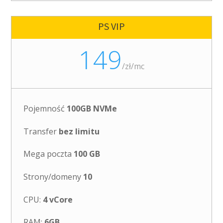
PS VIP
149
/
zł/mc
Pojemność
100GB NVMe
Transfer
bez limitu
Mega poczta
100 GB
Strony/domeny
10
CPU:
4 vCore
RAM:
6GB