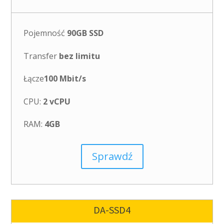
Pojemność
90GB SSD
Transfer
bez limitu
Łącze
100 Mbit/s
CPU:
2 vCPU
RAM:
4GB
Sprawdź
DA-SSD4