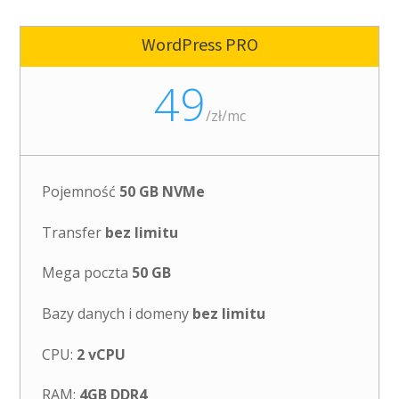
WordPress PRO
49
/
zł/mc
Pojemność
50 GB NVMe
Transfer
bez limitu
Mega poczta
50 GB
Bazy danych i domeny
bez limitu
CPU:
2 vCPU
RAM:
4GB DDR4