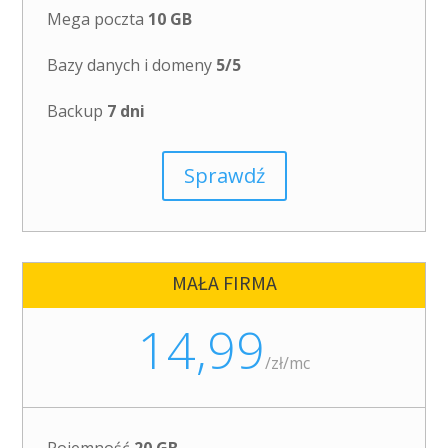
Mega poczta
10 GB
Bazy danych i domeny
5/5
Backup
7 dni
Sprawdź
MAŁA FIRMA
14,99
/
zł/mc
Pojemność
20 GB