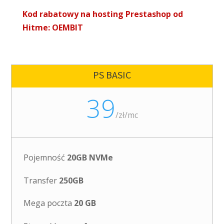
Kod rabatowy na hosting Prestashop od
Hitme: OEMBIT
PS BASIC
39
/
zł/mc
Pojemność
20GB NVMe
Transfer
250GB
Mega poczta
20 GB