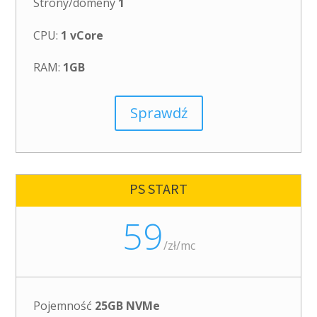
Strony/domeny
1
CPU:
1 vCore
RAM:
1GB
Sprawdź
PS START
59
/
zł/mc
Pojemność
25GB NVMe