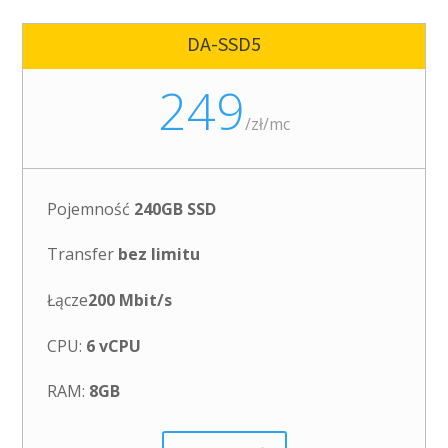
DA-SSD5
249
/
zł/mc
Pojemność
240GB SSD
Transfer
bez limitu
Łącze
200 Mbit/s
CPU:
6 vCPU
RAM:
8GB