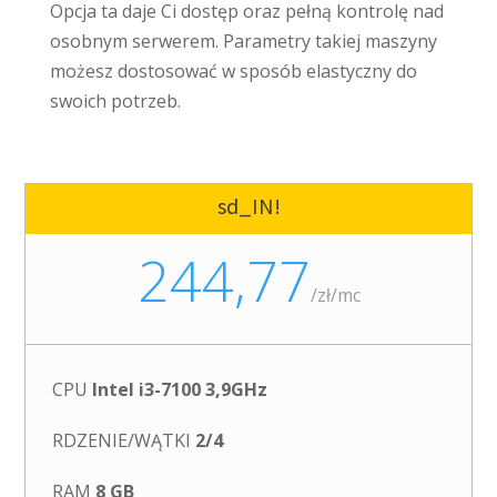
Opcja ta daje Ci dostęp oraz pełną kontrolę nad
osobnym serwerem. Parametry takiej maszyny
możesz dostosować w sposób elastyczny do
swoich potrzeb.
sd_IN!
244,77
/
zł/mc
CPU
Intel i3-7100 3,9GHz
RDZENIE/WĄTKI
2/4
RAM
8 GB