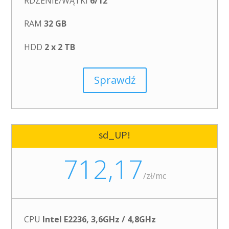
RDZENIE/WĄTKI
6/12
RAM
32 GB
HDD
2 x 2 TB
Sprawdź
sd_UP!
712,17
/
zł/mc
CPU
Intel E2236, 3,6GHz / 4,8GHz