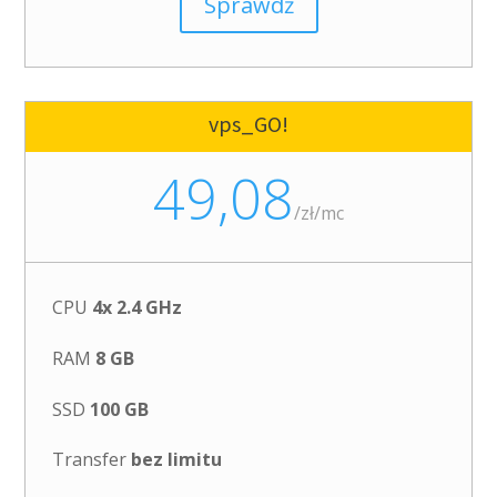
Sprawdź
vps_GO!
49,08
/
zł/mc
CPU
4x 2.4 GHz
RAM
8 GB
SSD
100 GB
Transfer
bez limitu