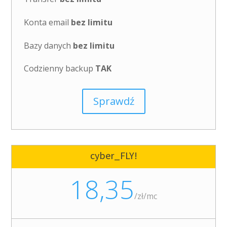
Konta email
bez limitu
Bazy danych
bez limitu
Codzienny backup
TAK
Sprawdź
cyber_FLY!
18,35
/
zł/mc