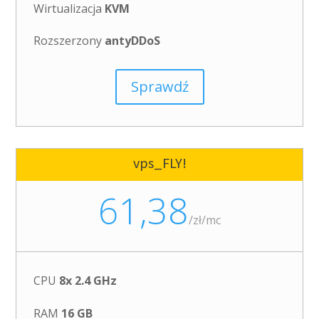
Wirtualizacja
KVM
Rozszerzony
antyDDoS
Sprawdź
vps_FLY!
61,38
/
zł/mc
CPU
8x 2.4 GHz
RAM
16 GB