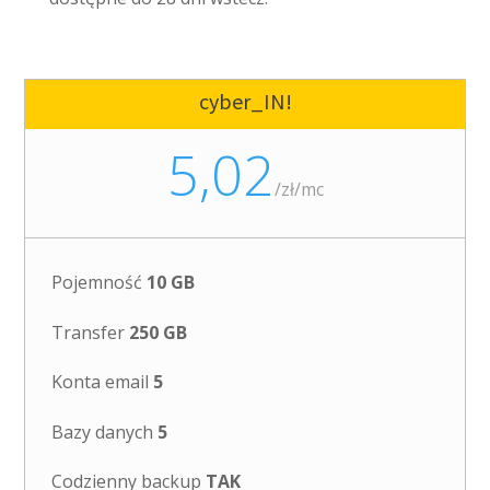
cyber_IN!
5,02
/
zł/mc
Pojemność
10 GB
Transfer
250 GB
Konta email
5
Bazy danych
5
Codzienny backup
TAK