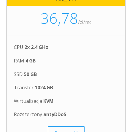
36,78
/
zł/mc
CPU
2x 2.4 GHz
RAM
4 GB
SSD
50 GB
Transfer
1024 GB
Wirtualizacja
KVM
Rozszerzony
antyDDoS