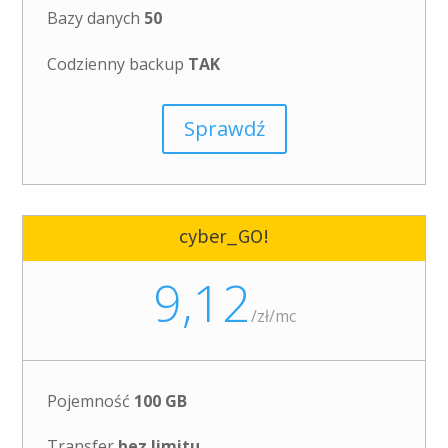
Bazy danych
50
Codzienny backup
TAK
Sprawdź
cyber_GO!
9,12
/
zł/mc
Pojemność
100 GB
Transfer
bez limitu