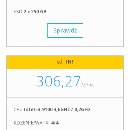
SSD
2 x 250 GB
Sprawdź
sd_IN!
306,27
/
zł/mc
CPU
Intel i3-9100 3,6GHz / 4,2GHz
RDZENIE/WĄTKI
4/4