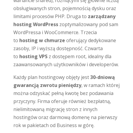
wariancie shared), różniącymi się głównie liczbą
obsługiwanych stron, pojemnością dysku oraz
limitami procesów PHP. Druga to
zarządzany
hosting WordPress
zoptymalizowany pod sam
WordPressa i WooCommerce. Trzecia
to
hosting w chmurze
oferujący dedykowane
zasoby, IP i wyższą dostępność. Czwarta
to
hosting VPS
z dostępem root, idealny dla
zaawansowanych użytkowników i developerów.
Każdy plan hostingowy objęty jest
30-dniową
gwarancją zwrotu pieniędzy
, w ramach której
można odzyskać pełną kwotę bez podawania
przyczyny. Firma oferuje również bezpłatną,
nielimitowaną migrację stron z innych
hostingów oraz darmową domenę na pierwszy
rok w pakietach od Business w górę.