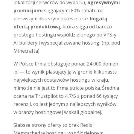
lokalizacji serwerów do wyboru),
agresywnymi
promocjami
sięgającymi 80% rabatu na
pierwszym dłuższym okresie oraz
bogatą
ofertą produktową
, która sięga od bardzo
prostego hostingu współdzielonego po VPS-y,
AI buildery i wyspecjalizowane hostingi (np. pod
Minecrafta).
W Polsce firma obsługuje ponad 24 000 domen
.pl — to wynik plasujący ją w gronie kilkunastu
największych dostawców hostingu w kraju,
mimo że nie jest to firma stricte polska. Średnia
ocena na Trustpilot to 4,7/5 z ponad 66 tysięcy
recenzji, co jest jednym z najlepszych wyników
w branży hostingowej w skali globalnej.
Słabsze strony oferty to brak Redis i
Memcached w hostingu współdzielonym,