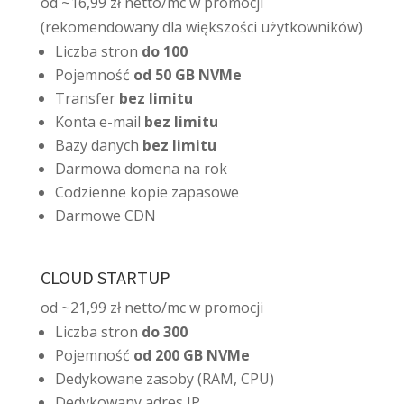
od ~16,99 zł netto/mc w promocji
(rekomendowany dla większości użytkowników)
Liczba stron
do 100
Pojemność
od 50 GB NVMe
Transfer
bez limitu
Konta e-mail
bez limitu
Bazy danych
bez limitu
Darmowa domena na rok
Codzienne kopie zapasowe
Darmowe CDN
CLOUD STARTUP
od ~21,99 zł netto/mc w promocji
Liczba stron
do 300
Pojemność
od 200 GB NVMe
Dedykowane zasoby (RAM, CPU)
Dedykowany adres IP