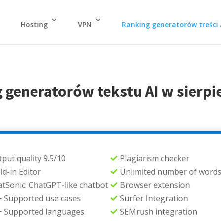
Hosting
VPN
Ranking generatorów treści 
 generatorów tekstu AI w sierpi
put quality 9.5/10
Plagiarism checker

ld-in Editor
Unlimited number of word

tSonic: ChatGPT-like chatbot
Browser extension

+
Supported use cases
Surfer Integration

+
Supported languages
SEMrush integration
