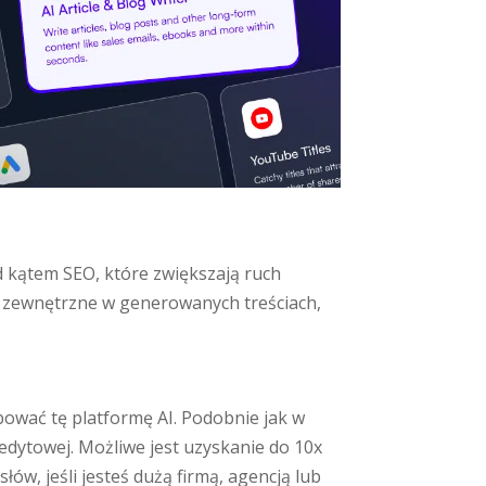
d kątem SEO, które zwiększają ruch
 i zewnętrzne w generowanych treściach,
bować tę platformę AI. Podobnie jak w
redytowej. Możliwe jest uzyskanie do 10x
w, jeśli jesteś dużą firmą, agencją lub