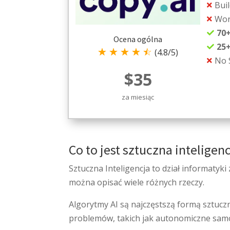
Buil

Wor

70

Ocena ogólna
25

☆
☆
☆
☆
☆
(4.8/5)
No 

$35
za miesiąc
Co to jest sztuczna inteligen
Sztuczna Inteligencja to dział informatyki
można opisać wiele różnych rzeczy.
Algorytmy AI są najczęstszą formą sztucz
problemów, takich jak autonomiczne samoch