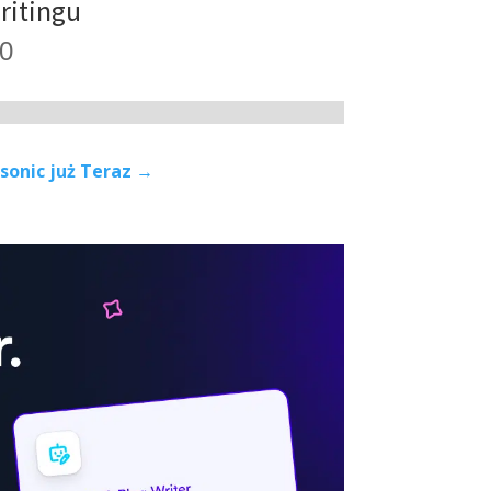
ritingu
00
sonic już Teraz →