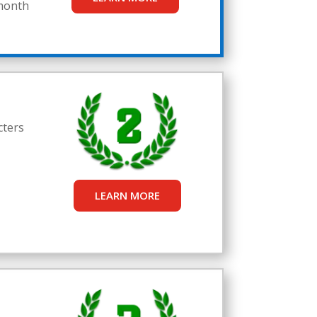
month
cters
LEARN MORE