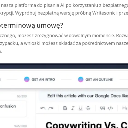
ię nasza platforma do pisania AI po korzystaniu z bezpłatn
rypcji. Wypróbuj bezpłatną wersję próbną Writesonic i przek
goterminową umowę?
sięcznego, możesz zrezygnować w dowolnym momencie. Rozw
rzypadku, a wnioski możesz składać za pośrednictwem nasze
.