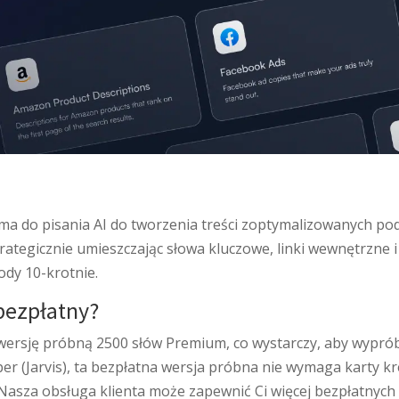
orma do pisania AI do tworzenia treści zoptymalizowanych po
trategicznie umieszczając słowa kluczowe, linki wewnętrzne
ody 10-krotnie.
bezpłatny?
 wersję próbną 2500 słów Premium, co wystarczy, aby wypró
per (Jarvis), ta bezpłatna wersja próbna nie wymaga karty k
sza obsługa klienta może zapewnić Ci więcej bezpłatnych słó