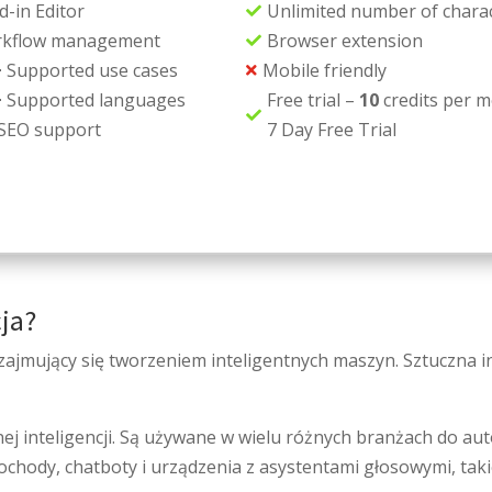
d-in Editor
Unlimited number of chara

kflow management
Browser extension

+
Supported use cases
Mobile friendly

+
Supported languages
Free trial –
10
credits per m

SEO support
7 Day Free Trial
cja?
 zajmujący się tworzeniem inteligentnych maszyn. Sztuczna in
nej inteligencji. Są używane w wielu różnych branżach do au
ody, chatboty i urządzenia z asystentami głosowymi, takie j