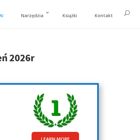
AI
Narzędzia
Książki
Kontakt
eń 2026r
s
LEARN MORE