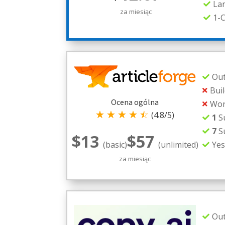
La

za miesiąc
1-C

Out

Buil

Ocena ogólna
Wor

☆
☆
☆
☆
☆
(4.8/5)
1
Su

7
S

$13
$57
Yes
(basic)
(unlimited)

za miesiąc
Out
