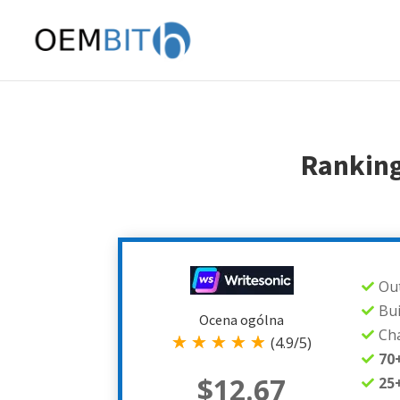
Ranking
Out

Bui

Ocena ogólna
Cha

☆
☆
☆
☆
☆
(4.9/5)
70

$12.67
25
